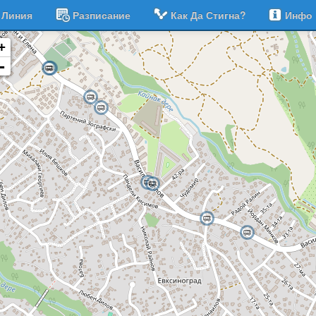
Линия
Разписание
Как Да Стигна?
Инфо
+
-