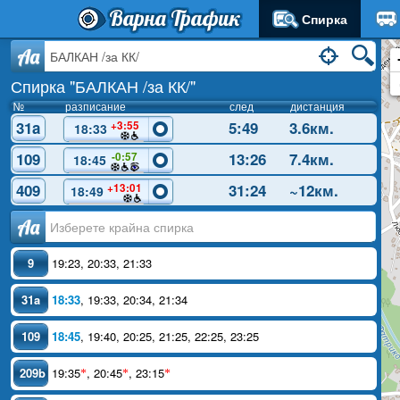
Варна Трафик
Спирка
Aa
Спирка "БАЛКАН /за КК/"
№
разписание
след
дистанция
31a
5:49
3.6км.
+3:55
18:33
109
13:26
7.4км.
-0:57
18:45
409
31:24
~12км.
+13:01
18:49
Аа
9
19:23
,
20:33
,
21:33
31a
18:33
,
19:33
,
20:34
,
21:34
109
18:45
,
19:40
,
20:25
,
21:25
,
22:25
,
23:25
209b
19:35
,
20:45
,
23:15
*
*
*