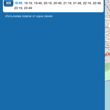
409
18:49
,
19:19
,
19:49
,
20:19
,
20:49
,
21:19
,
21:49
,
22:19
,
22:49
,
23:19
,
23:49
Изпълнява повече от една линия
*
×