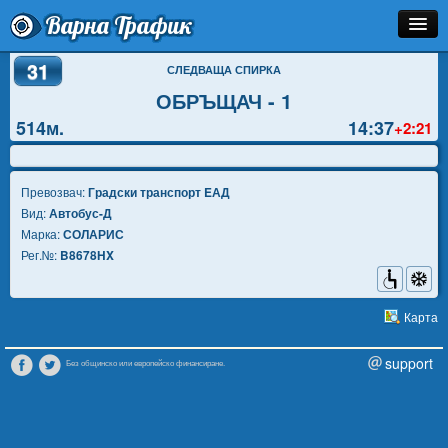
Варна Трафик
31
Спирка
СЛЕДВАЩА СПИРКА
ОБРЪЩАЧ - 1
Линия
514м.
14:37
+2:21
Разписание
Как Да Стигна?
Превозвач:
Градски транспорт EАД
Вид:
Автобус-Д
Инфо
Марка:
СОЛАРИС
Рег.№:
B8678HX
Карта
support
Без общинско или европейско финансиране.