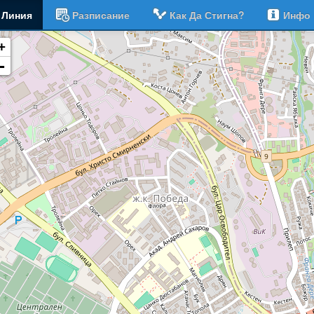
Линия
Разписание
Как Да Стигна?
Инфо
+
-