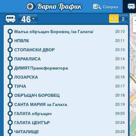
Варна Трафик
Спирка
46
1
2
Малък обръщач Боровец /за Галата/
20:10
НПВЛК
20:11
СТОПАНСКИ ДВОР
20:13
ПАРАКЛИСА
20:14
ДИМЯТ/Трансформатора
20:15
ЛОЗАРСКА
20:16
ТИЧА
20:17
ОБРЪЩАЧ БОРОВЕЦ
20:18
САНТА МАРИЯ за Галата
20:19
ГАЛАТА обръщач
09:50
ГАЛАТА ЦЕНТЪР
20:24
ЧИТАЛИЩЕ
20:25