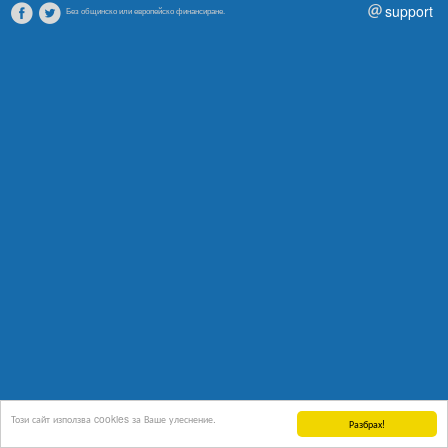
support
Без общинско или европейско финансиране.
Този сайт използва cookies за Ваше улеснение.
Разбрах!