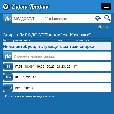
Варна Трафик
Спирка
Aa
Карта
Линия
Спирка "МЛАДОСТ/Тополи/ /за Казашко/"
Разписание
№
разписание
след
дистанция
Няма автобуси, пътуващи към тази спирка
Как Да Стигна?
Аа
Инфо
18
17:53
,
18:46
,
19:33
,
20:23
,
21:23
,
22:41
*
*
18a
18:46
,
22:41
*
*
118a
19:18
,
20:18
Изпълнява повече от една линия
*