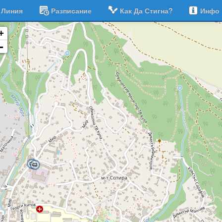
Линия
Разписание
Как Да Стигна?
Инфо
+
-