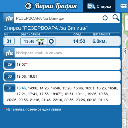
Варна Трафик
Спирка
Aa
Спирка "РЕЗЕРВОАРА /за Виница/"
№
разписание
след
дистанция
31
14:50
6.0км.
-2:32
13:46
Аа
29
18:07
*
30
18:06
,
19:51
31
13:46
,
14:06
,
14:26
,
14:46
,
15:26
,
15:46
,
16:01
,
16:26
,
16:46
,
17:21
,
17:41
,
17:56
,
18:07
,
18:51
,
19:11
,
19:36
,
19:56
,
*
20:36
,
20:56
,
21:16
,
21:46
,
22:16
,
22:56
,
23:26
,
00:18
,
01:16
Изпълнява повече от една линия
*