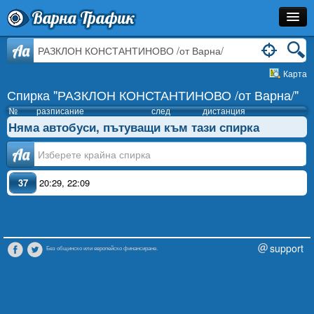
Варна Трафик
Спирка
Aa
Карта
Линия
Спирка "РАЗКЛОН КОНСТАНТИНОВО /от Варна/"
Разписание
№
разписание
след
дистанция
Няма автобуси, пътуващи към тази спирка
Как Да Стигна?
Аа
Инфо
37
20:29
,
22:09
support
Без общинско или европейско финансиране.