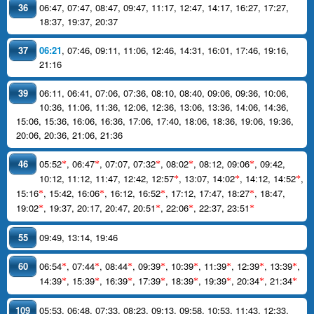
36
06:47
,
07:47
,
08:47
,
09:47
,
11:17
,
12:47
,
14:17
,
16:27
,
17:27
,
18:37
,
19:37
,
20:37
37
06:21
,
07:46
,
09:11
,
11:06
,
12:46
,
14:31
,
16:01
,
17:46
,
19:16
,
21:16
39
06:11
,
06:41
,
07:06
,
07:36
,
08:10
,
08:40
,
09:06
,
09:36
,
10:06
,
10:36
,
11:06
,
11:36
,
12:06
,
12:36
,
13:06
,
13:36
,
14:06
,
14:36
,
15:06
,
15:36
,
16:06
,
16:36
,
17:06
,
17:40
,
18:06
,
18:36
,
19:06
,
19:36
,
20:06
,
20:36
,
21:06
,
21:36
46
05:52
,
06:47
,
07:07
,
07:32
,
08:02
,
08:12
,
09:06
,
09:42
,
*
*
*
*
*
10:12
,
11:12
,
11:47
,
12:42
,
12:57
,
13:07
,
14:02
,
14:12
,
14:52
,
*
*
*
15:16
,
15:42
,
16:06
,
16:12
,
16:52
,
17:12
,
17:47
,
18:27
,
18:47
,
*
*
*
*
19:02
,
19:37
,
20:17
,
20:47
,
20:51
,
22:06
,
22:37
,
23:51
*
*
*
*
55
09:49
,
13:14
,
19:46
60
06:54
,
07:44
,
08:44
,
09:39
,
10:39
,
11:39
,
12:39
,
13:39
,
*
*
*
*
*
*
*
*
14:39
,
15:39
,
16:39
,
17:39
,
18:39
,
19:39
,
20:34
,
21:34
*
*
*
*
*
*
*
*
109
05:53
,
06:48
,
07:33
,
08:23
,
09:13
,
09:58
,
10:53
,
11:43
,
12:33
,