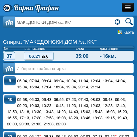
Варна Трафик
Спирка
Aa
Карта
Линия
Спирка "МАКЕДОНСКИ ДОМ /за КК/"
Разписание
№
разписание
след
дистанция
37
35:00
~16км.
06:21
Как Да Стигна?
Аа
Инфо
9
06:04
,
07:04
,
08:04
,
09:04
,
10:04
,
11:04
,
12:04
,
13:04
,
14:04
,
15:04
,
16:04
,
17:04
,
18:04
,
19:04
,
20:14
,
21:14
10
05:58
,
06:33
,
06:43
,
06:55
,
07:23
,
07:43
,
08:03
,
08:43
,
09:03
,
09:23
,
10:03
,
10:23
,
10:43
,
11:23
,
11:43
,
12:03
,
12:28
,
12:40
,
12:53
,
13:18
,
13:30
,
13:43
,
14:23
,
14:43
,
15:03
,
15:43
,
16:03
,
16:23
,
16:55
,
17:13
,
17:20
,
17:53
,
18:08
,
18:20
,
18:48
,
19:03
,
19:15
,
19:43
,
20:03
,
20:33
,
21:03
,
21:33
,
22:03
13
06:03
,
06:17
,
06:33
,
06:43
,
06:53
,
07:03
,
07:13
,
07:22
,
07:33
,
*
*