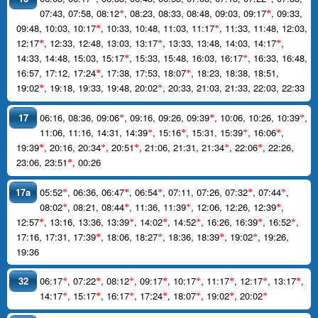
07:43
,
07:58
,
08:12
,
08:23
,
08:33
,
08:48
,
09:03
,
09:17
,
09:33
,
*
*
09:48
,
10:03
,
10:17
,
10:33
,
10:48
,
11:03
,
11:17
,
11:33
,
11:48
,
12:03
,
*
*
12:17
,
12:33
,
12:48
,
13:03
,
13:17
,
13:33
,
13:48
,
14:03
,
14:17
,
*
*
*
14:33
,
14:48
,
15:03
,
15:17
,
15:33
,
15:48
,
16:03
,
16:17
,
16:33
,
16:48
,
*
*
16:57
,
17:12
,
17:24
,
17:38
,
17:53
,
18:07
,
18:23
,
18:38
,
18:51
,
*
*
19:02
,
19:18
,
19:33
,
19:48
,
20:02
,
20:33
,
21:03
,
21:33
,
22:03
,
22:33
*
*
17
06:16
,
08:36
,
09:06
,
09:16
,
09:26
,
09:39
,
10:06
,
10:26
,
10:39
,
*
*
*
11:06
,
11:16
,
14:31
,
14:39
,
15:16
,
15:31
,
15:39
,
16:06
,
*
*
*
*
19:39
,
20:16
,
20:34
,
20:51
,
21:06
,
21:31
,
21:34
,
22:06
,
22:26
,
*
*
*
*
*
23:06
,
23:51
,
00:26
*
17a
05:52
,
06:36
,
06:47
,
06:54
,
07:11
,
07:26
,
07:32
,
07:44
,
*
*
*
*
*
08:02
,
08:21
,
08:44
,
11:36
,
11:39
,
12:06
,
12:26
,
12:39
,
*
*
*
*
12:57
,
13:16
,
13:36
,
13:39
,
14:02
,
14:52
,
16:26
,
16:39
,
16:52
,
*
*
*
*
*
*
17:16
,
17:31
,
17:39
,
18:06
,
18:27
,
18:36
,
18:39
,
19:02
,
19:26
,
*
*
*
*
19:36
32
06:17
,
07:22
,
08:12
,
09:17
,
10:17
,
11:17
,
12:17
,
13:17
,
*
*
*
*
*
*
*
*
14:17
,
15:17
,
16:17
,
17:24
,
18:07
,
19:02
,
20:02
*
*
*
*
*
*
*