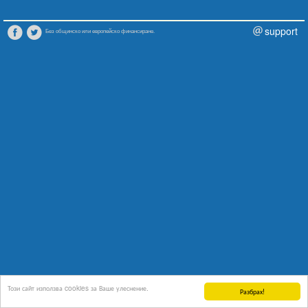
support
Без общинско или европейско финансиране.
Този сайт използва cookies за Ваше улеснение.
Разбрах!