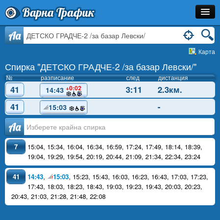
Варна Трафик
Спирка
Aa
Карта
Линия
Спирка "ДЕТСКО ГРАДЧЕ-2 /за базар Левски/"
Разписание
№
разписание
след
дистанция
41
3:11
2.3км.
+0:02
14:43
Как Да Стигна?
41
-
15:03
Инфо
Аа
7
15:04
,
15:34
,
16:04
,
16:34
,
16:59
,
17:24
,
17:49
,
18:14
,
18:39
,
19:04
,
19:29
,
19:54
,
20:19
,
20:44
,
21:09
,
21:34
,
22:34
,
23:24
41
14:43
,
15:03
,
15:23
,
15:43
,
16:03
,
16:23
,
16:43
,
17:03
,
17:23
,
17:43
,
18:03
,
18:23
,
18:43
,
19:03
,
19:23
,
19:43
,
20:03
,
20:23
,
20:43
,
21:03
,
21:28
,
21:48
,
22:08