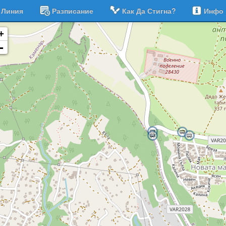
Линия
Разписание
Как Да Стигна?
Инфо
+
-