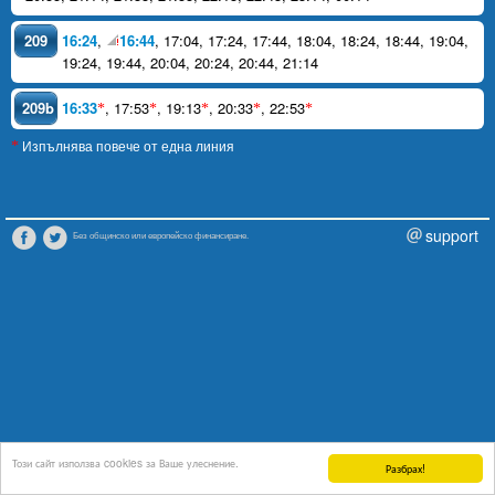
209
16:24
,
16:44
,
17:04
,
17:24
,
17:44
,
18:04
,
18:24
,
18:44
,
19:04
,
19:24
,
19:44
,
20:04
,
20:24
,
20:44
,
21:14
209b
16:33
,
17:53
,
19:13
,
20:33
,
22:53
*
*
*
*
*
Изпълнява повече от една линия
*
support
Без общинско или европейско финансиране.
Този сайт използва cookies за Ваше улеснение.
Разбрах!