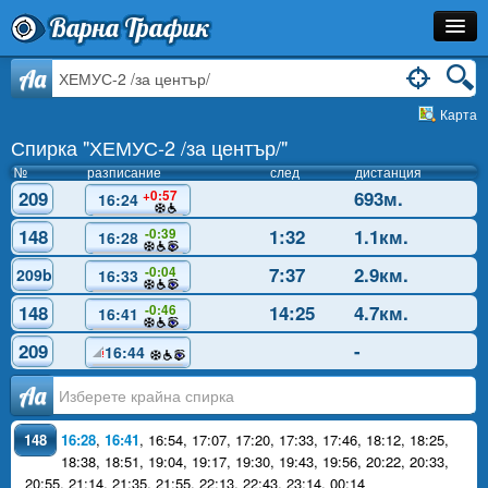
Варна Трафик
Спирка
Aa
Карта
Линия
Спирка "ХЕМУС-2 /за център/"
Разписание
№
разписание
след
дистанция
209
693м.
+0:57
16:24
Как Да Стигна?
148
1:32
1.1км.
-0:39
16:28
Инфо
7:37
2.9км.
-0:04
209b
16:33
148
14:25
4.7км.
-0:46
16:41
209
-
16:44
Аа
148
16:28
,
16:41
,
16:54
,
17:07
,
17:20
,
17:33
,
17:46
,
18:12
,
18:25
,
18:38
,
18:51
,
19:04
,
19:17
,
19:30
,
19:43
,
19:56
,
20:22
,
20:33
,
20:55
,
21:14
,
21:35
,
21:55
,
22:13
,
22:43
,
23:14
,
00:14