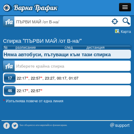
Варна Трафик
Спирка
Aa
Карта
Линия
Спирка "ПЪРВИ МАЙ /от В-на/"
Разписание
№
разписание
след
дистанция
Няма автобуси, пътуващи към тази спирка
Как Да Стигна?
Аа
Инфо
17
22:17
,
22:57
,
23:27
,
00:17
,
01:07
*
*
46
22:17
,
22:57
*
*
Изпълнява повече от една линия
*
support
Без общинско или европейско финансиране.