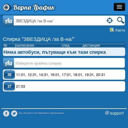
Варна Трафик
Спирка
Aa
Карта
Линия
Спирка "ЗВЕЗДИЦА /за В-на/"
Разписание
№
разписание
след
дистанция
Няма автобуси, пътуващи към тази спирка
Как Да Стигна?
Аа
Инфо
36
11:01
,
12:31
,
14:31
,
16:01
,
17:01
,
18:01
,
19:31
,
20:31
37
21:53
support
Без общинско или европейско финансиране.