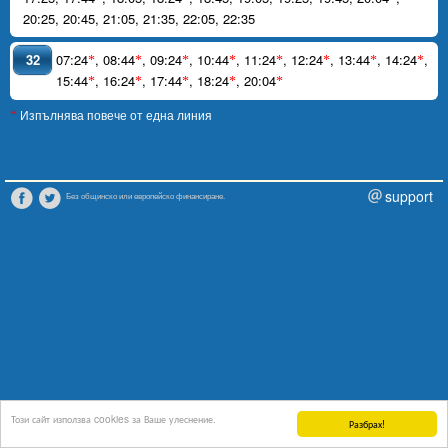
20:25
,
20:45
,
21:05
,
21:35
,
22:05
,
22:35
32
07:24
,
08:44
,
09:24
,
10:44
,
11:24
,
12:24
,
13:44
,
14:24
,
*
*
*
*
*
*
*
*
15:44
,
16:24
,
17:44
,
18:24
,
20:04
*
*
*
*
*
Изпълнява повече от една линия
*
support
Без общинско или европейско финансиране.
Този сайт използва cookies за Ваше улеснение.
Разбрах!