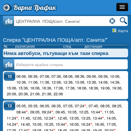
Варна Трафик
Спирка
Aa
Карта
Линия
Спирка "ЦЕНТРАЛНА ПОЩА/апт. Санита/"
Разписание
№
разписание
след
дистанция
Няма автобуси, пътуващи към тази спирка
Как Да Стигна?
Аа
Инфо
10
06:06
,
06:36
,
07:06
,
07:36
,
08:06
,
08:36
,
09:06
,
09:36
,
10:06
,
10:36
,
11:06
,
11:36
,
12:06
,
12:36
,
13:06
,
13:36
,
14:06
,
14:36
,
15:06
,
15:36
,
16:06
,
16:36
,
17:06
,
17:36
,
18:06
,
18:36
,
19:06
,
19:36
,
20:06
,
20:36
,
21:06
,
21:36
,
22:06
13
05:05
,
05:35
,
06:05
,
06:35
,
07:05
,
07:24
,
07:45
,
08:05
,
08:25
,
*
08:44
,
09:05
,
09:24
,
09:45
,
10:05
,
10:25
,
10:44
,
11:05
,
*
*
*
11:24
,
11:45
,
12:05
,
12:24
,
12:45
,
13:05
,
13:25
,
13:44
,
14:05
,
*
*
*
14:24
,
14:45
,
15:05
,
15:25
,
15:44
,
16:05
,
16:24
,
16:45
,
17:05
,
*
*
*
17:25
,
17:44
,
18:05
,
18:24
,
18:45
,
19:05
,
19:25
,
19:45
,
20:04
,
*
*
*