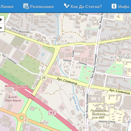
Линия
Разписание
Как Да Стигна?
Инфо
+
-