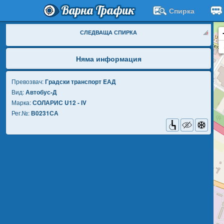
Варна Трафик
Спирка
СЛЕДВАЩА СПИРКА
Няма информация
Превозвач:
Градски транспорт EАД
Вид:
Автобус-Д
Марка:
СОЛАРИС U12 - IV
Рег.№:
В0231СА