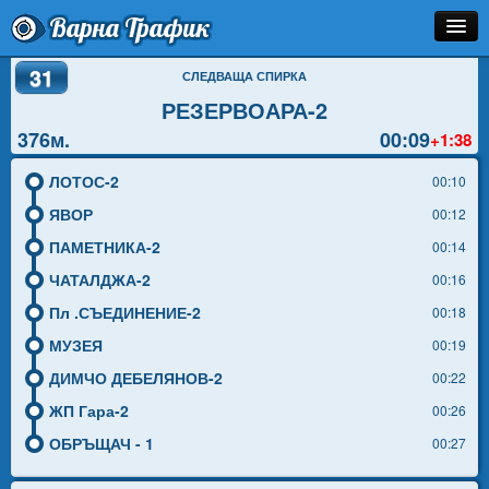
Варна Трафик
31
Спирка
СЛЕДВАЩА СПИРКА
РЕЗЕРВОАРА-2
Линия
376м.
00:09
+1:38
Разписание
ЛОТОС-2
00:10
Как Да Стигна?
ЯВОР
00:12
ПАМЕТНИКА-2
00:14
Инфо
ЧАТАЛДЖА-2
00:16
Пл .СЪЕДИНЕНИЕ-2
00:18
МУЗЕЯ
00:19
ДИМЧО ДЕБЕЛЯНОВ-2
00:22
ЖП Гара-2
00:26
ОБРЪЩАЧ - 1
00:27