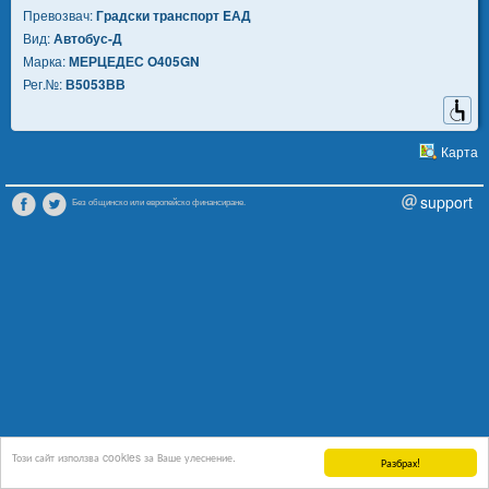
Превозвач:
Градски транспорт EАД
Вид:
Автобус-Д
Марка:
МЕРЦЕДЕС O405GN
Рег.№:
В5053ВВ
Карта
support
Без общинско или европейско финансиране.
Този сайт използва cookies за Ваше улеснение.
Разбрах!