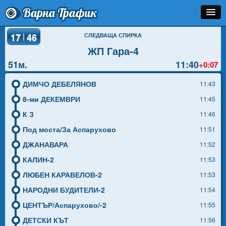
Варна Трафик
Спирка
|
17
46
СЛЕДВАЩА СПИРКА
ЖП Гара-4
Линия
51м.
11:40
+0:07
Разписание
ДИМЧО ДЕБЕЛЯНОВ
11:43
Как Да Стигна?
8-ми ДЕКЕМВРИ
11:45
К З
11:46
Инфо
Под моста/За Аспарухово
11:51
ДЖАНАВАРА
11:52
КАЛИН-2
11:53
ЛЮБЕН КАРАВЕЛОВ-2
11:53
НАРОДНИ БУДИТЕЛИ-2
11:54
ЦЕНТЪР/Аспарухово/-2
11:55
ДЕТСКИ КЪТ
11:56