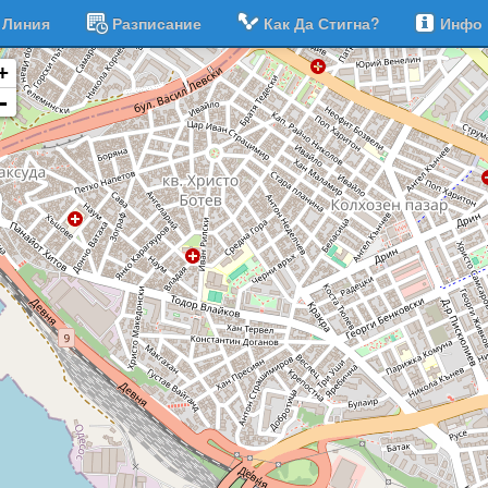
Линия
Разписание
Как Да Стигна?
Инфо
+
-