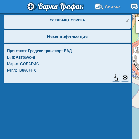
Варна Трафик
Спирка
СЛЕДВАЩА СПИРКА
Няма информация
Превозвач:
Градски транспорт EАД
Вид:
Автобус-Д
Марка:
СОЛАРИС
Рег.№:
В8604НХ