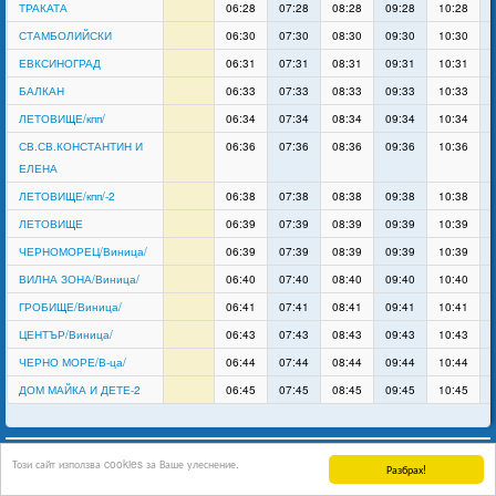
ТРАКАТА
06:28
07:28
08:28
09:28
10:28
СТАМБОЛИЙСКИ
06:30
07:30
08:30
09:30
10:30
ЕВКСИНОГРАД
06:31
07:31
08:31
09:31
10:31
БАЛКАН
06:33
07:33
08:33
09:33
10:33
ЛЕТОВИЩЕ/кпп/
06:34
07:34
08:34
09:34
10:34
СВ.СВ.КОНСТАНТИН И
06:36
07:36
08:36
09:36
10:36
ЕЛЕНА
ЛЕТОВИЩЕ/кпп/-2
06:38
07:38
08:38
09:38
10:38
ЛЕТОВИЩЕ
06:39
07:39
08:39
09:39
10:39
ЧЕРНОМОРЕЦ/Виница/
06:39
07:39
08:39
09:39
10:39
ВИЛНА ЗОНА/Виница/
06:40
07:40
08:40
09:40
10:40
ГРОБИЩЕ/Виница/
06:41
07:41
08:41
09:41
10:41
ЦЕНТЪР/Виница/
06:43
07:43
08:43
09:43
10:43
ЧЕРНО МОРЕ/В-ца/
06:44
07:44
08:44
09:44
10:44
ДОМ МАЙКА И ДЕТЕ-2
06:45
07:45
08:45
09:45
10:45
support
Без общинско или европейско финансиране.
Този сайт използва cookies за Ваше улеснение.
Разбрах!