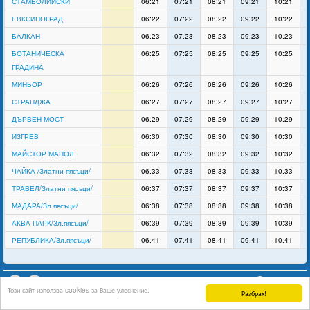
СТАМБОЛИЙСКИ
06:21
07:21
08:21
09:21
10:21
ЕВКСИНОГРАД
06:22
07:22
08:22
09:22
10:22
БАЛКАН
06:23
07:23
08:23
09:23
10:23
БОТАНИЧЕСКА
06:25
07:25
08:25
09:25
10:25
ГРАДИНА
МИНЬОР
06:26
07:26
08:26
09:26
10:26
СТРАНДЖА
06:27
07:27
08:27
09:27
10:27
ДЪРВЕН МОСТ
06:29
07:29
08:29
09:29
10:29
ИЗГРЕВ
06:30
07:30
08:30
09:30
10:30
МАЙСТОР МАНОЛ
06:32
07:32
08:32
09:32
10:32
ЧАЙКА /Златни пясъци/
06:33
07:33
08:33
09:33
10:33
ТРАВЕЛ/Златни пясъци/
06:37
07:37
08:37
09:37
10:37
МАДАРА/Зл.пясъци/
06:38
07:38
08:38
09:38
10:38
АКВА ПАРК/Зл.пясъци/
06:39
07:39
08:39
09:39
10:39
РЕПУБЛИКА/Зл.пясъци/
06:41
07:41
08:41
09:41
10:41
support
Без общинско или европейско финансиране.
Този сайт използва cookies за Ваше улеснение.
Разбрах!