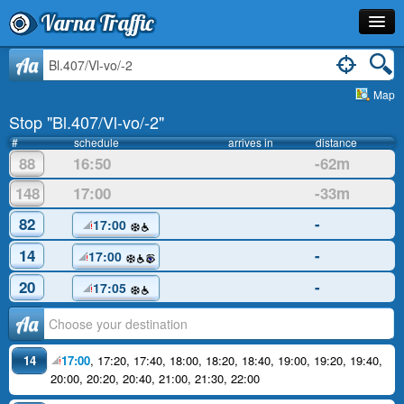
Varna Traffic
Stop
Aa
Map
Line
Stop "Bl.407/Vl-vo/-2"
Schedule
#
schedule
arrives in
distance
88
16:50
-62m
Journey Planner
148
17:00
-33m
Info
82
-
17:00
14
-
17:00
20
-
17:05
Аа
14
17:00
,
17:20
,
17:40
,
18:00
,
18:20
,
18:40
,
19:00
,
19:20
,
19:40
,
20:00
,
20:20
,
20:40
,
21:00
,
21:30
,
22:00