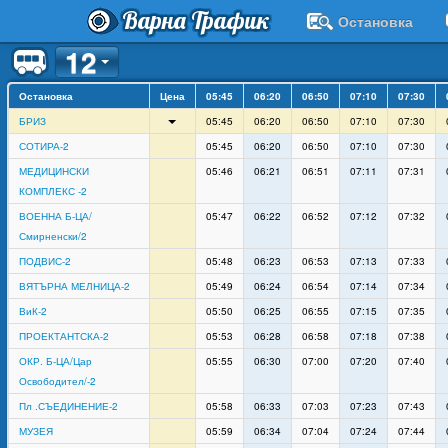
Варна Трафик
Остановка
12
Остановка
Цена
05:45
06:20
06:50
07:10
07:30
БРИЗ
05:45
06:20
06:50
07:10
07:30
СОТИРА-2
05:45
06:20
06:50
07:10
07:30
МЕДИЦИНСКИ
05:46
06:21
06:51
07:11
07:31
КОМПЛЕКС -2
ВОЕННА Б-ЦА/
05:47
06:22
06:52
07:12
07:32
Смирненски/2
ПОДВИС-2
05:48
06:23
06:53
07:13
07:33
ВЯТЪРНА МЕЛНИЦА-2
05:49
06:24
06:54
07:14
07:34
ВиК-2
05:50
06:25
06:55
07:15
07:35
ПРОЕКТАНТСКА-2
05:53
06:28
06:58
07:18
07:38
ОКР. Б-ЦА/Цар
05:55
06:30
07:00
07:20
07:40
Освободител/-2
Пл .СЪЕДИНЕНИЕ-2
05:58
06:33
07:03
07:23
07:43
МУЗЕЯ
05:59
06:34
07:04
07:24
07:44