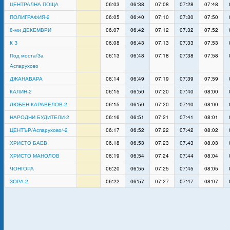
ЦЕНТРАЛНА ПОЩА
06:03
06:38
07:08
07:28
07:48
ПОЛИГРАФИЯ-2
06:05
06:40
07:10
07:30
07:50
8-ми ДЕКЕМВРИ
06:07
06:42
07:12
07:32
07:52
К З
06:08
06:43
07:13
07:33
07:53
Под моста/За
06:13
06:48
07:18
07:38
07:58
Аспарухово
ДЖАНАВАРА
06:14
06:49
07:19
07:39
07:59
КАЛИН-2
06:15
06:50
07:20
07:40
08:00
ЛЮБЕН КАРАВЕЛОВ-2
06:15
06:50
07:20
07:40
08:00
НАРОДНИ БУДИТЕЛИ-2
06:16
06:51
07:21
07:41
08:01
ЦЕНТЪР/Аспарухово/-2
06:17
06:52
07:22
07:42
08:02
ХРИСТО БАЕВ
06:18
06:53
07:23
07:43
08:03
ХРИСТО МАНОЛОВ
06:19
06:54
07:24
07:44
08:04
ЧОНГОРА
06:20
06:55
07:25
07:45
08:05
ЗОРА-2
06:22
06:57
07:27
07:47
08:07