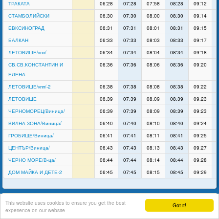
ТРАКАТА
06:28
07:28
07:58
08:28
09:12
СТАМБОЛИЙСКИ
06:30
07:30
08:00
08:30
09:14
ЕВКСИНОГРАД
06:31
07:31
08:01
08:31
09:15
БАЛКАН
06:33
07:33
08:03
08:33
09:17
ЛЕТОВИЩЕ/кпп/
06:34
07:34
08:04
08:34
09:18
СВ.СВ.КОНСТАНТИН И
06:36
07:36
08:06
08:36
09:20
ЕЛЕНА
ЛЕТОВИЩЕ/кпп/-2
06:38
07:38
08:08
08:38
09:22
ЛЕТОВИЩЕ
06:39
07:39
08:09
08:39
09:23
ЧЕРНОМОРЕЦ/Виница/
06:39
07:39
08:09
08:39
09:23
ВИЛНА ЗОНА/Виница/
06:40
07:40
08:10
08:40
09:24
ГРОБИЩЕ/Виница/
06:41
07:41
08:11
08:41
09:25
ЦЕНТЪР/Виница/
06:43
07:43
08:13
08:43
09:27
ЧЕРНО МОРЕ/В-ца/
06:44
07:44
08:14
08:44
09:28
ДОМ МАЙКА И ДЕТЕ-2
06:45
07:45
08:15
08:45
09:29
support
This website uses cookies to ensure you get the best
Got it!
experience on our website