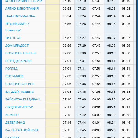
КООПЕРАТИВЕН ПАЗАР
06:49
07:19
07:39
07:59
08:19
ЛЯТНО КИНО ТРАКИЯ
06:53
07:23
07:43
08:03
08:23
ТРАНСФОРМАТОРА
06:54
07:24
07:44
08:04
08:24
ТЕХНИКУМИТЕ/
06:56
07:26
07:46
08:06
08:26
Сливница/
ТИХ ТРУД
06:57
07:27
07:47
08:07
08:27
ДОМ МЛАДОСТ
06:59
07:29
07:49
08:09
08:29
ГЕОРГИ ПЕТЛЕШЕВ
07:00
07:30
07:50
08:10
08:30
ПЕТЯ ДУБАРОВА
07:01
07:31
07:51
08:11
08:31
ПОГЛЕД
07:01
07:31
07:51
08:11
08:31
ГЕО МИЛЕВ
07:03
07:33
07:53
08:13
08:33
ГЕОРГИ ГЕОРГИЕВ
07:06
07:36
07:56
08:16
08:36
Бл. 222/К. градина/
07:08
07:38
07:58
08:18
08:38
КАЙСИЕВА ГРАДИНА-2
07:10
07:40
08:00
08:20
08:40
ОБЩЕЖИТИЕТО-2
07:11
07:41
08:01
08:21
08:41
ВЕЖЕН-2
07:12
07:42
08:02
08:22
08:42
ДЕТЕЛИНА-2
07:14
07:44
08:04
08:24
08:44
Кап.ПЕТКО ВОЙВОДА
07:15
07:45
08:05
08:25
08:45
СКАЛАТА
07:16
07:46
08:06
08:26
08:46