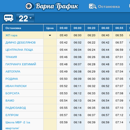
Варна Трафик
Остановка
22
Остановка
Цена
05:40
06:00
06:20
06:40
06:55
ЖП гара
05:40
06:00
06:20
06:40
06:55
ДИМЧО ДЕБЕЛЯНОВ
05:42
06:02
06:22
06:42
06:57
ЦЕНТРАЛНА ПОЩА
05:44
06:04
06:24
06:44
06:59
ТРАКИЯ
05:46
06:06
06:26
06:46
07:01
ПАТРИАРХ ЕВТИМИЙ
05:48
06:07
06:28
06:48
07:03
АВТОГАРА
05:49
06:08
06:29
06:49
07:04
РОДИНА
05:50
06:09
06:30
06:50
07:05
ИВАН РИЛСКИ
05:52
06:11
06:32
06:52
07:07
БОРСАТА
05:53
06:12
06:33
06:53
07:08
ВАМО
05:54
06:13
06:34
06:54
07:09
РАДИОЗАВОД
05:55
06:14
06:35
06:55
07:10
ЕЛПРОМ
05:57
06:16
06:37
06:57
07:12
Школа МВР -2 /за
05:59
06:18
06:39
06:59
07:14
квартали/