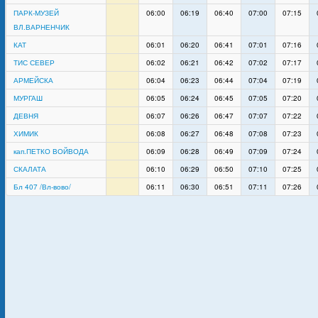
ПАРК-МУЗЕЙ
06:00
06:19
06:40
07:00
07:15
ВЛ.ВАРНЕНЧИК
КАТ
06:01
06:20
06:41
07:01
07:16
ТИС СЕВЕР
06:02
06:21
06:42
07:02
07:17
АРМЕЙСКА
06:04
06:23
06:44
07:04
07:19
МУРГАШ
06:05
06:24
06:45
07:05
07:20
ДЕВНЯ
06:07
06:26
06:47
07:07
07:22
ХИМИК
06:08
06:27
06:48
07:08
07:23
кап.ПЕТКО ВОЙВОДА
06:09
06:28
06:49
07:09
07:24
СКАЛАТА
06:10
06:29
06:50
07:10
07:25
Бл 407 /Вл-вово/
06:11
06:30
06:51
07:11
07:26