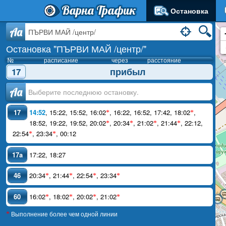
Варна Трафик
Остановка
Aa
Остановка "ПЪРВИ МАЙ /центр/"
№
расписание
через
расстояние
прибыл
17
Аа
17
14:52
,
15:22
,
15:52
,
16:02
,
16:22
,
16:52
,
17:42
,
18:02
,
*
*
18:52
,
19:22
,
19:52
,
20:02
,
20:34
,
21:02
,
21:44
,
22:12
,
*
*
*
*
22:54
,
23:34
,
00:12
*
*
17a
17:22
,
18:27
46
20:34
,
21:44
,
22:54
,
23:34
*
*
*
*
60
16:02
,
18:02
,
20:02
,
21:02
*
*
*
*
Выполнение более чем одной линии
*