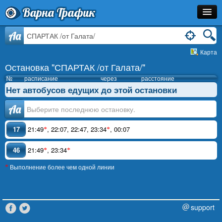
Варна Трафик
Остановка
Aa
Карта
Маршрут
Остановка "СПАРТАК /от Галата/"
Расписание
№
расписание
через
расстояние
Нет автобусов едущих до этой остановки
Как Добраться?
Аа
Инфо
17
21:49
,
22:07
,
22:47
,
23:34
,
00:07
*
*
46
21:49
,
23:34
*
*
Выполнение более чем одной линии
*
support