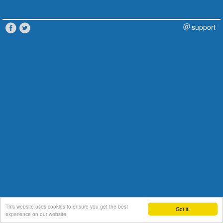
support
This website uses cookies to ensure you get the best
Got it!
experience on our website