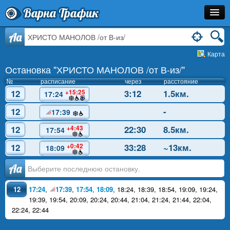
Варна Трафик
Остановка
Aa
Карта
Маршрут
Остановка "ХРИСТО МАНОЛОВ /от В-из/"
Расписание
№
расписание
через
расстояние
12
3:12
1.5км.
+15:25
17:24
Как Добраться?
12
-
17:39
Инфо
12
22:30
8.5км.
+4:43
17:54
12
33:28
~13км.
+0:42
18:09
Аа
12
17:24
,
17:39
,
17:54
,
18:09
,
18:24
,
18:39
,
18:54
,
19:09
,
19:24
,
19:39
,
19:54
,
20:09
,
20:24
,
20:44
,
21:04
,
21:24
,
21:44
,
22:04
,
22:24
,
22:44