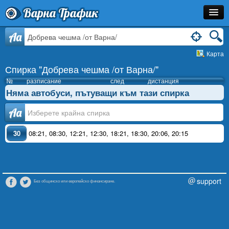
Варна Трафик
Спирка
Aa
Карта
Линия
Спирка "Добрева чешма /от Варна/"
Разписание
№
разписание
след
дистанция
Няма автобуси, пътуващи към тази спирка
Как Да Стигна?
Аа
Инфо
30
08:21
,
08:30
,
12:21
,
12:30
,
18:21
,
18:30
,
20:06
,
20:15
support
Без общинско или европейско финансиране.