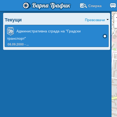
Варна Трафик
Спирка
Текущи
Превозвачи
Административна сграда на "Градски
транспорт"
08.09.2000 - ...
Работно време на администрацията
от 08:00 часа
до 16:30 часа