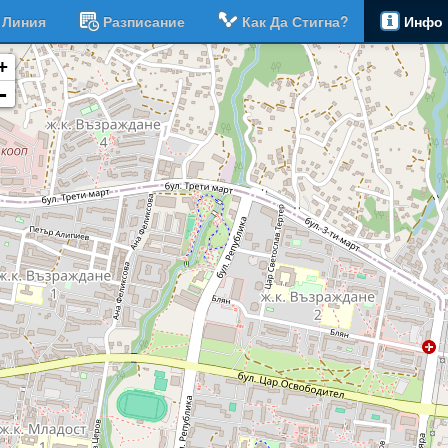
Линия
Разписание
Как Да Стигна?
Инфо
+
-