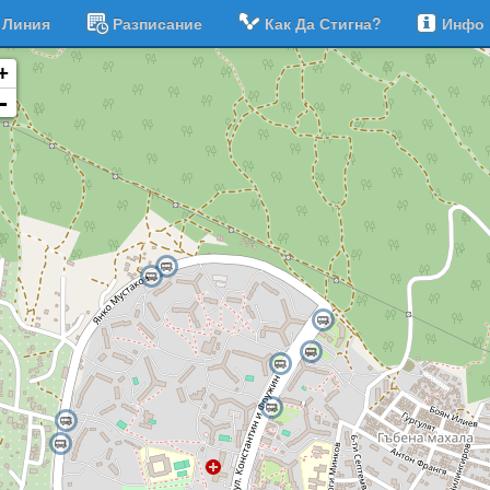
Линия
Разписание
Как Да Стигна?
Инфо
+
-