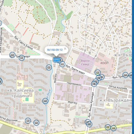
×
№148-09:12