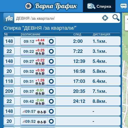
Варна Трафик
Спирка
Aa
Спирка "ДЕВНЯ /за квартали/"
№
разписание
след
дистанция
148
1:55
1.1км.
+4:44
09:12
22
7:17
3.1км.
+0:25
09:22
148
12:34
5.4км.
+0:22
09:27
20
16:53
5.8км.
+0:30
09:32
118
16:58
6.4км.
+1:26
09:31
209
20:32
7.1км.
-0:49
09:37
22
24:55
8.2км.
-1:56
09:42
148
-
09:57
20
-
09:52