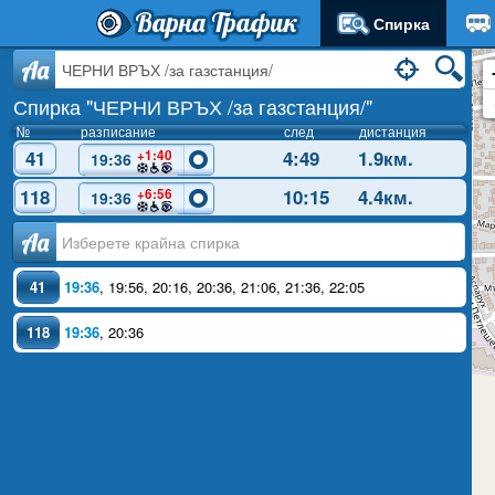
Варна Трафик
Спирка
Aa
Спирка "ЧЕРНИ ВРЪХ /за газстанция/"
№
разписание
след
дистанция
41
4:49
1.9км.
+1:40
19:36
118
10:15
4.4км.
+6:56
19:36
Аа
41
19:36
,
19:56
,
20:16
,
20:36
,
21:06
,
21:36
,
22:05
118
19:36
,
20:36