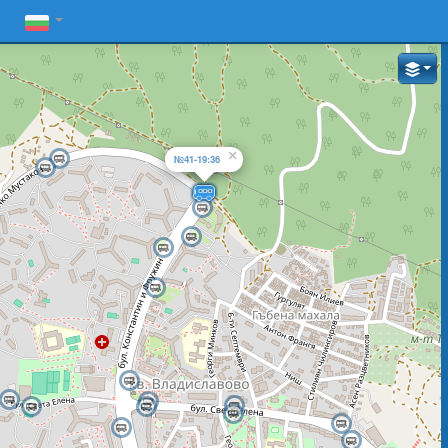
×
№41-19:36