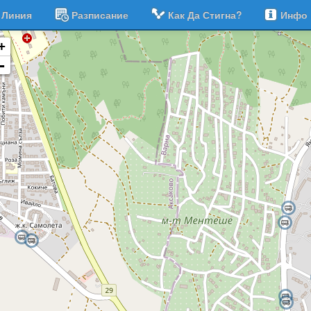
Линия
Разписание
Как Да Стигна?
Инфо
+
-