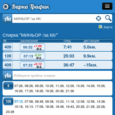
Варна Трафик
Спирка
Aa
Карта
Линия
Спирка "МИНЬОР /за КК/"
Разписание
№
разписание
след
дистанция
409
7:41
5.0км.
+1:06
06:52
Как Да Стигна?
109
25:03
9.9км.
-2:31
07:13
Инфо
409
36:47
~15км.
+0:12
07:22
Аа
9
07:26
,
08:26
,
09:26
,
10:26
,
11:26
,
12:26
,
13:26
,
14:26
,
15:26
,
16:26
,
17:26
,
18:26
,
19:26
,
20:36
,
21:36
109
07:13
,
07:58
,
08:48
,
09:38
,
10:23
,
11:18
,
12:08
,
12:58
,
14:38
,
15:18
,
16:13
,
17:08
,
18:08
,
18:48
,
19:43
,
20:28
,
21:28
,
22:28
,
23:28