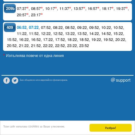
209b
07:37
,
08:57
,
10:17
,
11:37
,
13:57
,
16:57
,
18:17
,
19:37
,
*
*
*
*
*
*
*
*
20:57
,
23:17
*
*
409
06:52
,
07:22
,
07:52
,
08:22
,
08:52
,
09:22
,
09:52
,
10:22
,
10:52
,
11:22
,
11:52
,
12:22
,
12:52
,
13:22
,
13:52
,
14:22
,
14:52
,
15:22
,
15:52
,
16:22
,
16:52
,
17:22
,
17:52
,
18:22
,
18:52
,
19:22
,
19:52
,
20:22
,
20:52
,
21:22
,
21:52
,
22:22
,
22:52
,
23:22
,
23:52
Изпълнява повече от една линия
*
support
Без общинско или европейско финансиране.
Този сайт използва cookies за Ваше улеснение.
Разбрах!