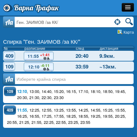
Варна Трафик
Спирка
Aa
Карта
Линия
Спирка "Ген. ЗАИМОВ /за КК/"
Разписание
№
разписание
след
дистанция
409
20:40
9.9км.
+1:41
11:55
Как Да Стигна?
109
33:59
~13км.
-4:11
12:10
Инфо
Аа
109
12:10
,
13:00
,
14:40
,
15:20
,
16:15
,
17:10
,
18:10
,
18:50
,
19:45
,
20:30
,
21:30
,
22:30
,
23:30
409
11:55
,
12:25
,
12:55
,
13:25
,
13:55
,
14:25
,
14:55
,
15:25
,
15:55
,
16:25
,
16:55
,
17:25
,
17:55
,
18:25
,
18:55
,
19:25
,
19:55
,
20:25
,
20:55
,
21:25
,
21:55
,
22:25
,
22:55
,
23:25
,
23:55