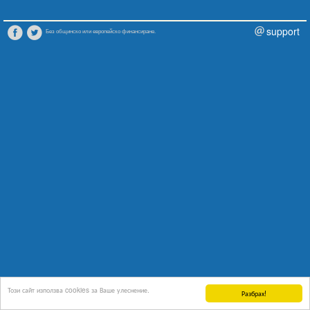
support
Без общинско или европейско финансиране.
Този сайт използва cookies за Ваше улеснение.
Разбрах!