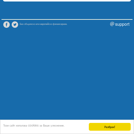
support
Без общинско или европейско финансиране.
Този сайт използва cookies за Ваше улеснение.
Разбрах!