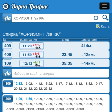
Варна Трафик
Спирка
Aa
Карта
Линия
Спирка "ХОРИЗОНТ /за КК/"
Разписание
№
разписание
след
дистанция
409
414м.
+7:17
11:29
Как Да Стигна?
409
23:45
~12км.
+1:41
11:59
Инфо
109
35:35
~14км.
-4:11
12:12
Аа
109
12:12
,
13:02
,
14:42
,
15:22
,
16:17
,
17:12
,
18:12
,
18:52
,
19:47
,
20:32
,
21:32
,
22:32
,
23:32
409
11:29
,
11:59
,
12:29
,
12:59
,
13:29
,
13:59
,
14:29
,
14:59
,
15:29
,
15:59
,
16:29
,
16:59
,
17:29
,
17:59
,
18:29
,
18:59
,
19:29
,
19:59
,
20:29
,
20:59
,
21:29
,
21:59
,
22:29
,
22:59
,
23:29
,
23:59