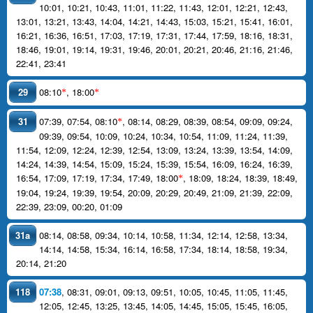
10:01
,
10:21
,
10:43
,
11:01
,
11:22
,
11:43
,
12:01
,
12:21
,
12:43
,
13:01
,
13:21
,
13:43
,
14:04
,
14:21
,
14:43
,
15:03
,
15:21
,
15:41
,
16:01
,
16:21
,
16:36
,
16:51
,
17:03
,
17:19
,
17:31
,
17:44
,
17:59
,
18:16
,
18:31
,
18:46
,
19:01
,
19:14
,
19:31
,
19:46
,
20:01
,
20:21
,
20:46
,
21:16
,
21:46
,
22:41
,
23:41
29
08:10
,
18:00
*
*
31
07:39
,
07:54
,
08:10
,
08:14
,
08:29
,
08:39
,
08:54
,
09:09
,
09:24
,
*
09:39
,
09:54
,
10:09
,
10:24
,
10:34
,
10:54
,
11:09
,
11:24
,
11:39
,
11:54
,
12:09
,
12:24
,
12:39
,
12:54
,
13:09
,
13:24
,
13:39
,
13:54
,
14:09
,
14:24
,
14:39
,
14:54
,
15:09
,
15:24
,
15:39
,
15:54
,
16:09
,
16:24
,
16:39
,
16:54
,
17:09
,
17:19
,
17:34
,
17:49
,
18:00
,
18:09
,
18:24
,
18:39
,
18:49
,
*
19:04
,
19:24
,
19:39
,
19:54
,
20:09
,
20:29
,
20:49
,
21:09
,
21:39
,
22:09
,
22:39
,
23:09
,
00:20
,
01:09
31a
08:14
,
08:58
,
09:34
,
10:14
,
10:58
,
11:34
,
12:14
,
12:58
,
13:34
,
14:14
,
14:58
,
15:34
,
16:14
,
16:58
,
17:34
,
18:14
,
18:58
,
19:34
,
20:14
,
21:20
118
07:38
,
08:31
,
09:01
,
09:13
,
09:51
,
10:05
,
10:45
,
11:05
,
11:45
,
12:05
,
12:45
,
13:25
,
13:45
,
14:05
,
14:45
,
15:05
,
15:45
,
16:05
,