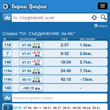
Варна Трафик
Спирка
Aa
Карта
Линия
Спирка "Пл. СЪЕДИНЕНИЕ /за КК/"
Разписание
№
разписание
след
дистанция
118
2:57
1.4км.
-3:14
07:38
Как Да Стигна?
7
9:32
2.6км.
+0:19
07:41
Инфо
148
19:54
5.7км.
+0:12
07:51
24:40
7.7км.
-2:31
118a
07:59
42:15
~13км.
-0:56
118a
08:15
148
-
08:15
Аа
7
07:41
,
07:56
,
08:11
,
08:21
,
08:37
,
08:51
,
09:09
,
09:24
,
09:41
,