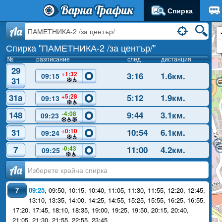
Варна Трафик
Спирка
Aa
Спирка "ПАМЕТНИКА-2 /за център/"
№
разписание
след
дистанция
29
+1:32
3:16
1.6км.
09:15
31
31a
5:12
1.9км.
+5:28
09:13
148
9:44
3.1км.
-4:08
09:23
31
10:54
6.1км.
+0:10
09:24
7
×
11:00
4.2км.
-0:43
09:25
№7-09:25
Аа
7
09:25
,
09:50
,
10:15
,
10:40
,
11:05
,
11:30
,
11:55
,
12:20
,
12:45
,
13:10
,
13:35
,
14:00
,
14:25
,
14:55
,
15:25
,
15:55
,
16:25
,
16:55
,
17:20
,
17:45
,
18:10
,
18:35
,
19:00
,
19:25
,
19:50
,
20:15
,
20:40
,
21:05
,
21:30
,
21:55
,
22:55
,
23:45