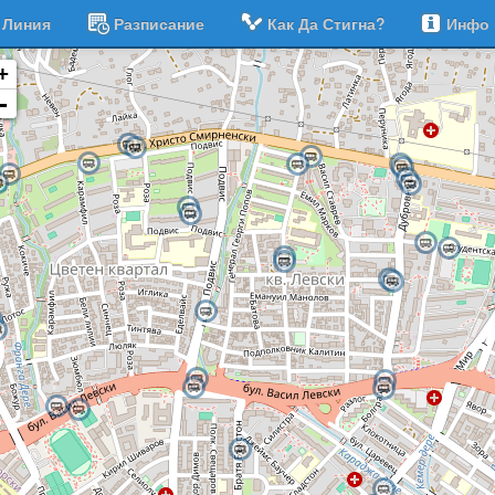
Линия
Разписание
Как Да Стигна?
Инфо
+
-