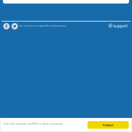
support
Без общинско или европейско финансиране.
Този сайт използва cookies за Ваше улеснение.
Разбрах!