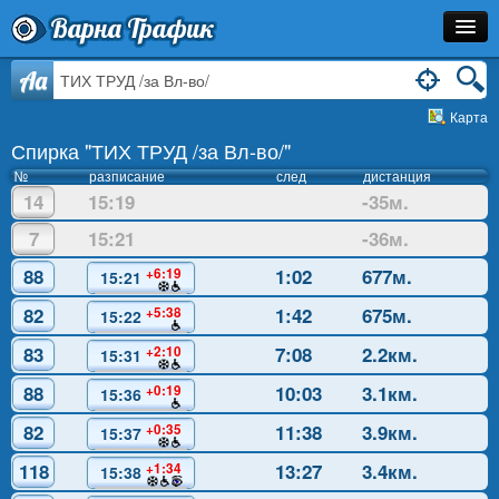
Варна Трафик
Спирка
Aa
Карта
Линия
Спирка "ТИХ ТРУД /за Вл-во/"
Разписание
№
разписание
след
дистанция
14
15:19
-35м.
Как Да Стигна?
7
15:21
-36м.
Инфо
88
1:02
677м.
+6:19
15:21
82
1:42
675м.
+5:38
15:22
83
7:08
2.2км.
+2:10
15:31
88
10:03
3.1км.
+0:19
15:36
82
11:38
3.9км.
+0:35
15:37
118
13:27
3.4км.
+1:34
15:38