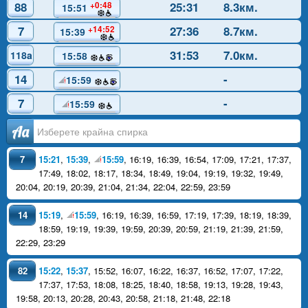
88
25:31
8.3км.
+0:48
15:51
7
27:36
8.7км.
+14:52
15:39
31:53
7.0км.
118a
15:58
14
-
15:59
7
-
15:59
Аа
7
15:21
,
15:39
,
15:59
,
16:19
,
16:39
,
16:54
,
17:09
,
17:21
,
17:37
,
17:49
,
18:02
,
18:17
,
18:34
,
18:49
,
19:04
,
19:19
,
19:32
,
19:49
,
20:04
,
20:19
,
20:39
,
21:04
,
21:34
,
22:04
,
22:59
,
23:59
14
15:19
,
15:59
,
16:19
,
16:39
,
16:59
,
17:19
,
17:39
,
18:19
,
18:39
,
18:59
,
19:19
,
19:39
,
19:59
,
20:39
,
20:59
,
21:19
,
21:39
,
21:59
,
22:29
,
23:29
82
15:22
,
15:37
,
15:52
,
16:07
,
16:22
,
16:37
,
16:52
,
17:07
,
17:22
,
17:37
,
17:53
,
18:08
,
18:25
,
18:40
,
18:58
,
19:13
,
19:28
,
19:43
,
19:58
,
20:13
,
20:28
,
20:43
,
20:58
,
21:18
,
21:48
,
22:18