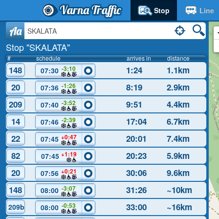
Varna Traffic
Stop
Line
Aa
Stop "SKALATA"
#
schedule
arrives in
distance
148
1:24
1.1km
-3:10
07:30
20
8:19
2.9km
-1:26
07:36
209
9:51
4.4km
-3:52
07:40
14
17:04
6.7km
-2:39
07:46
22
20:01
7.4km
+0:47
07:45
82
20:23
5.9km
+1:19
07:45
20
30:06
9.6km
+0:21
07:56
148
31:26
~10km
-3:07
08:00
33:00
~16km
-0:53
209b
08:00