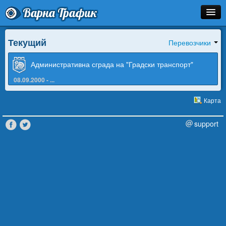
Варна Трафик
Остановка
Текущий
Перевозчики
Маршрут
Административна сграда на "Градски транспорт"
Расписание
08.09.2000 - ...
Работно време на администрацията
Как Добраться?
Карта
от 08:00 часа
Инфо
support
до 16:30 часа