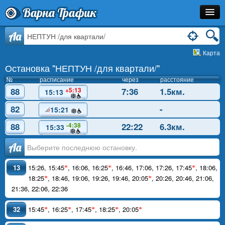
Варна Трафик
Остановка
Aa
Карта
Маршрут
Остановка "НЕПТУН /для квартали/"
Расписание
№
расписание
через
расстояние
88
7:36
1.5км.
+5:13
15:13
Как Добраться?
82
-
15:21
Инфо
88
22:22
6.3км.
-4:38
15:33
Аа
13
15:26
,
15:45
,
16:06
,
16:25
,
16:46
,
17:06
,
17:26
,
17:45
,
18:06
,
*
*
*
18:25
,
18:46
,
19:06
,
19:26
,
19:46
,
20:05
,
20:26
,
20:46
,
21:06
,
*
*
21:36
,
22:06
,
22:36
32
15:45
,
16:25
,
17:45
,
18:25
,
20:05
*
*
*
*
*