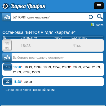
Варна Трафик
Остановка
Aa
Карта
Маршрут
Остановка "БИТОЛЯ /для квартали/"
Расписание
№
расписание
через
расстояние
13
18:28
-41м.
Как Добраться?
32
Инфо
Аа
13
18:28
,
18:49
,
19:09
,
19:29
,
19:49
,
20:08
,
20:29
,
20:49
,
21:09
,
*
*
21:39
,
22:09
,
22:39
32
18:28
,
20:08
*
*
Выполнение более чем одной линии
*