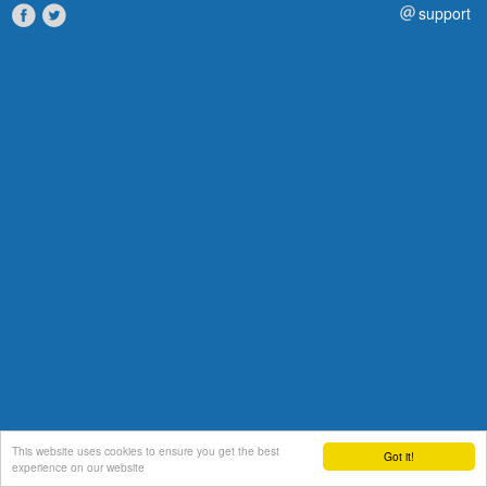
support
This website uses cookies to ensure you get the best
Got it!
experience on our website