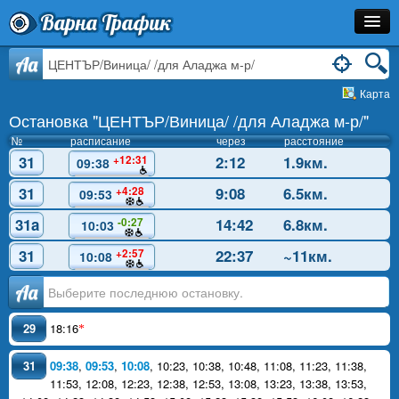
Варна Трафик
Остановка
Aa
Карта
Маршрут
Остановка "ЦЕНТЪР/Виница/ /для Аладжа м-р/"
Расписание
№
расписание
через
расстояние
31
2:12
1.9км.
+12:31
09:38
Как Добраться?
31
9:08
6.5км.
+4:28
09:53
Инфо
31a
14:42
6.8км.
-0:27
10:03
31
22:37
~11км.
+2:57
10:08
Аа
29
18:16
*
31
09:38
,
09:53
,
10:08
,
10:23
,
10:38
,
10:48
,
11:08
,
11:23
,
11:38
,
11:53
,
12:08
,
12:23
,
12:38
,
12:53
,
13:08
,
13:23
,
13:38
,
13:53
,