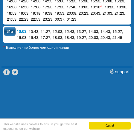
14:08
,
14:23
,
14:38
,
14:53
,
15:08
,
15:23
,
15:38
,
15:53
,
16:08
,
16:23
,
16:38
,
16:53
,
17:08
,
17:23
,
17:33
,
17:48
,
18:03
,
18:16
,
18:23
,
18:38
,
*
18:53
,
19:03
,
19:18
,
19:38
,
19:53
,
20:08
,
20:23
,
20:43
,
21:03
,
21:23
,
21:53
,
22:23
,
22:53
,
23:23
,
00:37
,
01:23
31a
10:03
,
10:43
,
11:27
,
12:03
,
12:43
,
13:27
,
14:03
,
14:43
,
15:27
,
16:03
,
16:43
,
17:27
,
18:03
,
18:43
,
19:27
,
20:03
,
20:43
,
21:49
Выполнение более чем одной линии
*
support
This website uses cookies to ensure you get the best
Got it!
experience on our website