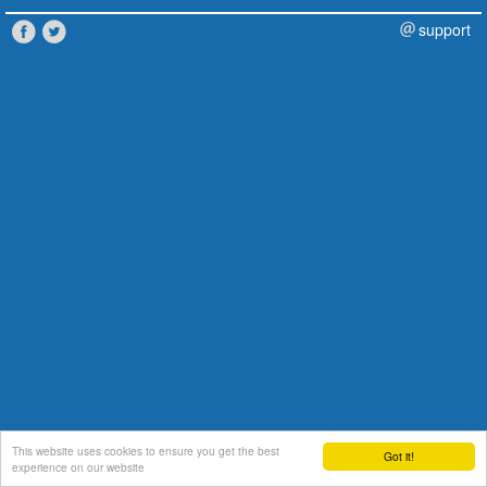
support
This website uses cookies to ensure you get the best
Got it!
experience on our website