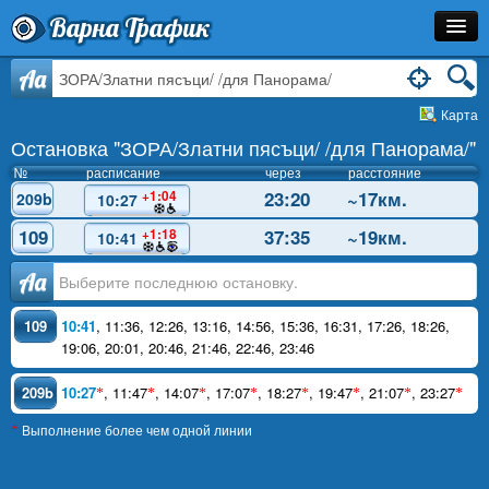
Варна Трафик
Остановка
Aa
Карта
Маршрут
Остановка "ЗОРА/Златни пясъци/ /для Панорама/"
Расписание
№
расписание
через
расстояние
23:20
~17км.
+1:04
209b
10:27
Как Добраться?
109
37:35
~19км.
+1:18
10:41
Инфо
Аа
109
10:41
,
11:36
,
12:26
,
13:16
,
14:56
,
15:36
,
16:31
,
17:26
,
18:26
,
19:06
,
20:01
,
20:46
,
21:46
,
22:46
,
23:46
209b
10:27
,
11:47
,
14:07
,
17:07
,
18:27
,
19:47
,
21:07
,
23:27
*
*
*
*
*
*
*
*
Выполнение более чем одной линии
*