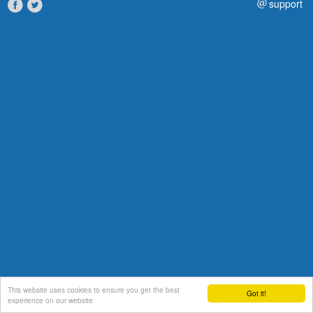
support
This website uses cookies to ensure you get the best
Got it!
experience on our website