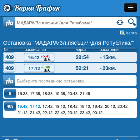
Варна Трафик
Остановка
Aa
Карта
Маршрут
Остановка "МАДАРА/Зл.пясъци/ /для Република/"
Расписание
№
расписание
через
расстояние
409
28:54
~15км.
+5:43
16:42
Как Добраться?
409
52:21
~23км.
-0:48
17:12
Инфо
Аа
9
16:38
,
17:38
,
18:38
,
19:38
,
20:48
,
21:48
409
16:42
,
17:12
,
17:42
,
18:12
,
18:42
,
19:12
,
19:42
,
20:12
,
20:42
,
21:12
,
21:42
,
22:12
,
22:42
,
23:12
,
23:42
,
00:12