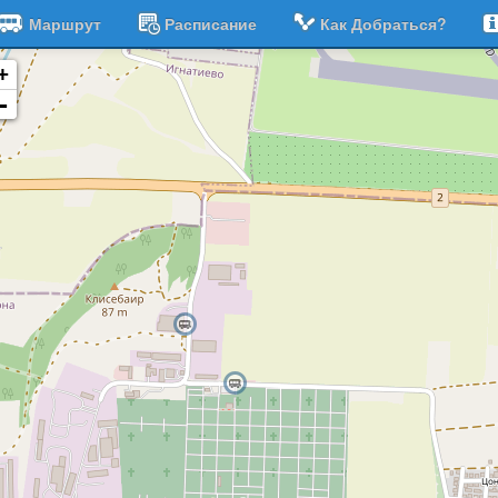
Маршрут
Расписание
Как Добраться?
+
-