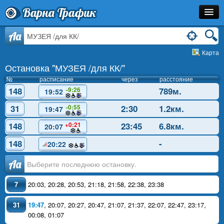
Варна Трафик
Остановка
Aa
Карта
Маршрут
Остановка "МУЗЕЯ /для КК/"
Расписание
№
расписание
через
расстояние
148
789м.
-9:26
19:52
Как Добраться?
31
2:30
1.2км.
-0:55
19:47
Инфо
148
23:45
6.8км.
+0:21
20:07
148
-
20:22
Аа
7
20:03
,
20:28
,
20:53
,
21:18
,
21:58
,
22:38
,
23:38
31
19:47
,
20:07
,
20:27
,
20:47
,
21:07
,
21:37
,
22:07
,
22:47
,
23:17
,
00:08
,
01:07