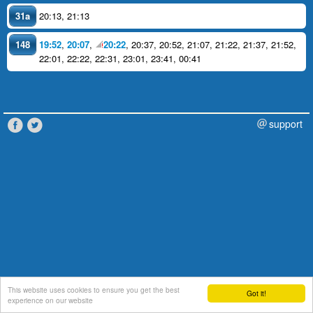
31a
20:13
,
21:13
148
19:52
,
20:07
,
20:22
,
20:37
,
20:52
,
21:07
,
21:22
,
21:37
,
21:52
,
22:01
,
22:22
,
22:31
,
23:01
,
23:41
,
00:41
support
This website uses cookies to ensure you get the best
Got it!
experience on our website