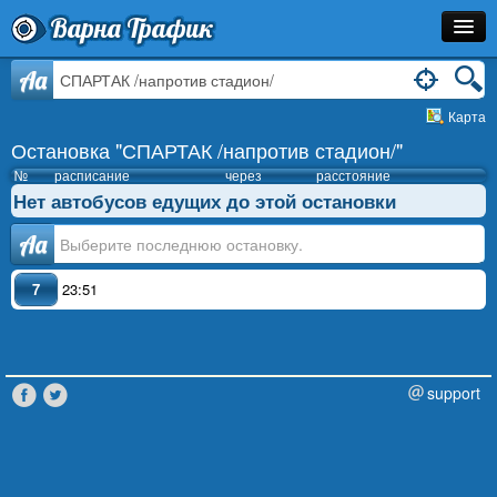
Варна Трафик
Остановка
Aa
Карта
Маршрут
Остановка "СПАРТАК /напротив стадион/"
Расписание
№
расписание
через
расстояние
Нет автобусов едущих до этой остановки
Как Добраться?
Аа
Инфо
7
23:51
support