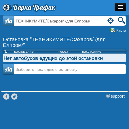
Варна Трафик
Остановка
Aa
Карта
Маршрут
Остановка "ТЕХНИКУМИТЕ/Сахаров/ /для
Расписание
Елпром/"
№
расписание
через
расстояние
Как Добраться?
Нет автобусов едущих до этой остановки
Инфо
Аа
support