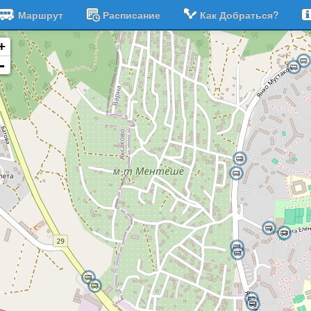
Маршрут
Расписание
Как Добраться?
+
-