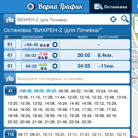
Варна Трафик
Остановка
Aa
Остановка "ВИХРЕН-2 /для Почивка/"
№
расписание
через
расстояние
41
-
08:48
41
26:00
8.4км.
+7:45
09:03
41
34:51
~11км.
-0:23
09:20
Аа
41
08:48
,
09:03
,
09:20
,
09:36
,
09:52
,
10:08
,
10:24
,
10:40
,
10:56
,
11:12
,
11:28
,
11:44
,
12:00
,
12:16
,
12:32
,
12:48
,
13:04
,
13:20
,
13:36
,
13:52
,
14:08
,
14:24
,
14:40
,
14:56
,
15:12
,
15:26
,
15:44
,
16:00
,
16:16
,
16:32
,
16:48
,
17:04
,
17:20
,
17:36
,
17:52
,
18:08
,
18:24
,
18:40
,
18:56
,
19:12
,
19:28
,
19:44
,
19:58
,
20:16
,
20:32
,
20:48
,
21:06
,
21:26
,
21:46
,
22:04
,
22:26
118
09:17
,
09:31
,
10:11
,
10:31
,
11:11
,
11:31
,
12:11
,
12:51
,
13:11
,