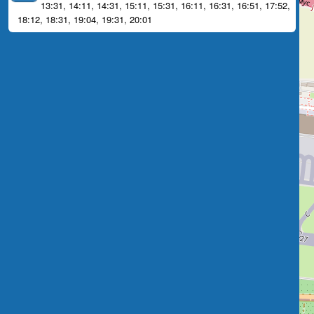
13:31
,
14:11
,
14:31
,
15:11
,
15:31
,
16:11
,
16:31
,
16:51
,
17:52
,
18:12
,
18:31
,
19:04
,
19:31
,
20:01